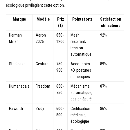
écologique privilégient cette option.
Marque
Modèle
Prix
Points forts
Satisfaction
(€)
utilisateurs
Herman
Aeron
850-
Mesh
92%
Miller
2026
1200
respirant,
tension
automatique
Steelcase
Gesture
750-
Accoudoirs
89%
950
4D, postures
numériques
Humanscale
Freedom
650-
Mécanisme
87%
750
automatique,
design épuré
Haworth
Zody
600-
Certification
86%
800
médicale,
écologique