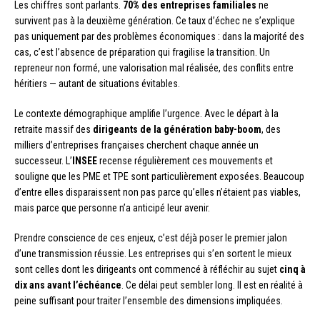
Les chiffres sont parlants.
70% des entreprises familiales
ne
survivent pas à la deuxième génération. Ce taux d’échec ne s’explique
pas uniquement par des problèmes économiques : dans la majorité des
cas, c’est l’absence de préparation qui fragilise la transition. Un
repreneur non formé, une valorisation mal réalisée, des conflits entre
héritiers — autant de situations évitables.
Le contexte démographique amplifie l’urgence. Avec le départ à la
retraite massif des
dirigeants de la génération baby-boom
, des
milliers d’entreprises françaises cherchent chaque année un
successeur. L’
INSEE
recense régulièrement ces mouvements et
souligne que les PME et TPE sont particulièrement exposées. Beaucoup
d’entre elles disparaissent non pas parce qu’elles n’étaient pas viables,
mais parce que personne n’a anticipé leur avenir.
Prendre conscience de ces enjeux, c’est déjà poser le premier jalon
d’une transmission réussie. Les entreprises qui s’en sortent le mieux
sont celles dont les dirigeants ont commencé à réfléchir au sujet
cinq à
dix ans avant l’échéance
. Ce délai peut sembler long. Il est en réalité à
peine suffisant pour traiter l’ensemble des dimensions impliquées.